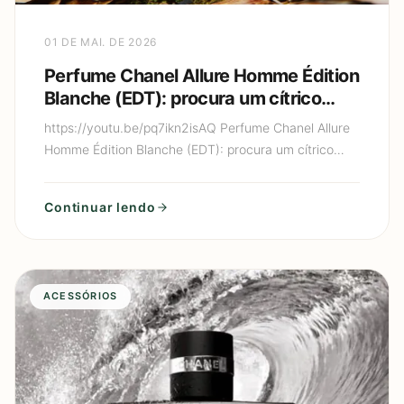
01 DE MAI. DE 2026
Perfume Chanel Allure Homme Édition
Blanche (EDT): procura um cítrico
cremoso de luxo (limão + baunilha)
https://youtu.be/pq7ikn2isAQ Perfume Chanel Allure
que parece “perfume de gente rica”?
Homme Édition Blanche (EDT): procura um cítrico
cremoso de luxo (limão + baunilha) que parece
“perfume de gen
Continuar lendo
ACESSÓRIOS