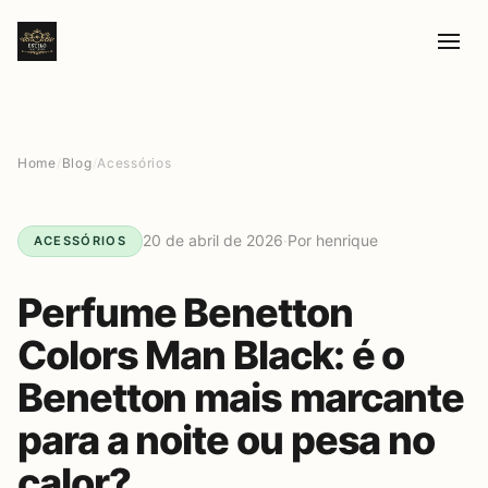
Home
/
Blog
/
Acessórios
20 de abril de 2026
·
Por henrique
ACESSÓRIOS
Perfume Benetton
Colors Man Black: é o
Benetton mais marcante
para a noite ou pesa no
calor?