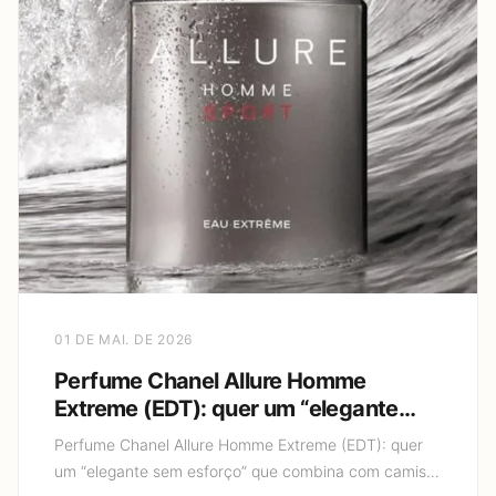
01 DE MAI. DE 2026
Perfume Chanel Allure Homme
Extreme (EDT): quer um “elegante
sem esforço” que combina com
Perfume Chanel Allure Homme Extreme (EDT): quer
camisa social e também com jeans?
um “elegante sem esforço” que combina com camisa