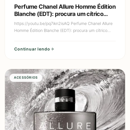
Perfume Chanel Allure Homme Édition
Blanche (EDT): procura um cítrico
cremoso de luxo (limão + baunilha)
https://youtu.be/pq7ikn2isAQ Perfume Chanel Allure
que parece “perfume de gente rica”?
Homme Édition Blanche (EDT): procura um cítrico
cremoso de luxo (limão + baunilha) que parece
“perfume de gen
Continuar lendo
ACESSÓRIOS