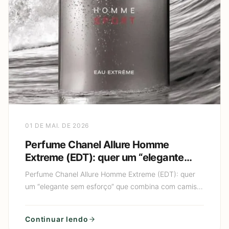
01 DE MAI. DE 2026
Perfume Chanel Allure Homme
Extreme (EDT): quer um “elegante
sem esforço” que combina com
Perfume Chanel Allure Homme Extreme (EDT): quer
camisa social e também com jeans?
um “elegante sem esforço” que combina com camisa
social e também com jeans? Se você está em busca
de um perfume
Continuar lendo