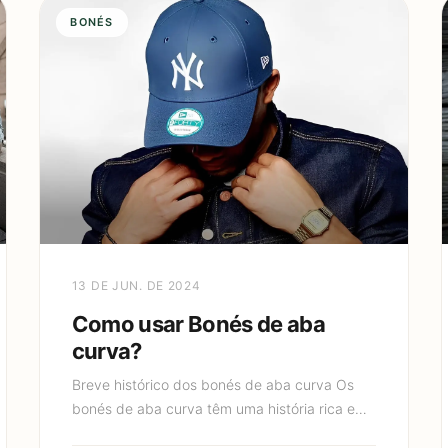
BONÉS
13 DE JUN. DE 2024
Como usar Bonés de aba
curva?
Breve histórico dos bonés de aba curva Os
bonés de aba curva têm uma história rica e
interessante que remonta ao final do século