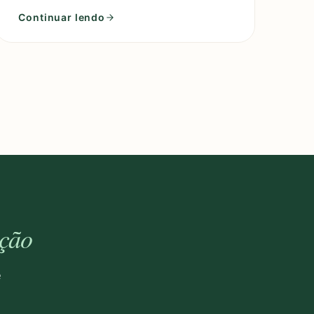
interessante que remonta ao início do século X
Continuar lendo
ção
e