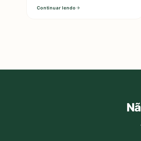
que remonta a séculos e evoluíram
Continuar lendo
Nã