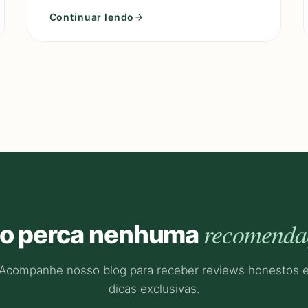
19. Inicialmente, esses bonés f
Continuar lendo
recomenda
o perca nenhuma
Acompanhe nosso blog para receber reviews honestos 
dicas exclusivas.