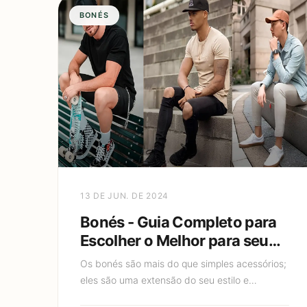
BONÉS
13 DE JUN. DE 2024
Bonés - Guia Completo para
Escolher o Melhor para seu
estilo
Os bonés são mais do que simples acessórios;
eles são uma extensão do seu estilo e
personalidade. Eles têm uma longa história