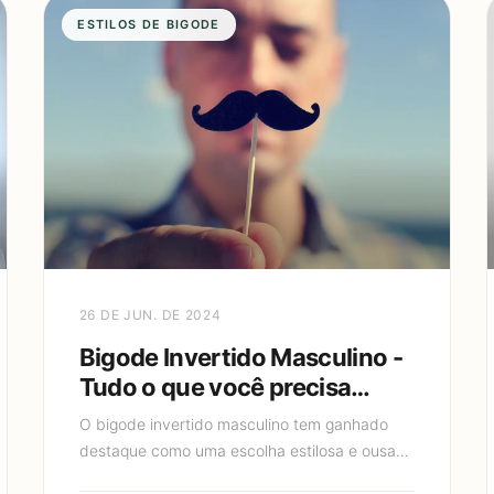
ESTILOS DE BIGODE
26 DE JUN. DE 2024
Bigode Invertido Masculino -
Tudo o que você precisa
saber!
O bigode invertido masculino tem ganhado
destaque como uma escolha estilosa e ousada
para muitos homens. Esse estilo de bigode,