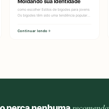
Moldando sua Identidade
como escolher Estilos de bigodes para jovens
Os bigodes têm sido uma tendência popular
entre os jovens nos últimos anos, ressurgindo
como um símbolo de estilo e
Continuar lendo
recomenda
o perca nenhuma