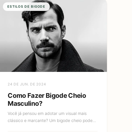
ESTILOS DE BIGODE
24 DE JUN. DE 2024
Como Fazer Bigode Cheio
Masculino?
Você já pensou em adotar um visual mais
clássico e marcante? Um bigode cheio pode
ser exatamente o que você precisa para