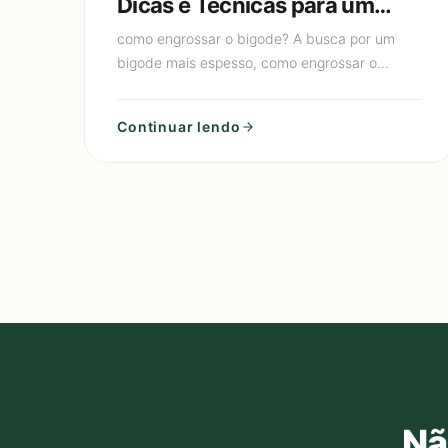
Dicas e Técnicas para um
Visual Imponente
como engrossar o bigode? A busca por um
bigode mais espesso, como engrossar o
Bigode, é uma meta comum entre muitos
homens. Essa jornada pode ser influenciada p
Continuar lendo
Nã