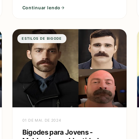
que é caracterizado pelo seu for
Continuar lendo
ESTILOS DE BIGODE
01 DE MAI. DE 2024
Bigodes para Jovens -