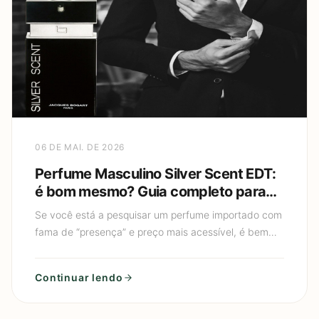
06 DE MAI. DE 2026
Perfume Masculino Silver Scent EDT:
é bom mesmo? Guia completo para
escolher e usar sem exagerar
Se você está a pesquisar um perfume importado com
fama de “presença” e preço mais acessível, é bem
provável que você tenha chegado ao Perfume
Masculino Silver S
Continuar lendo