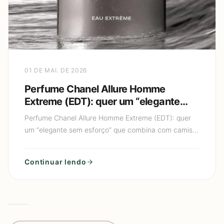
01 DE MAI. DE 2026
Perfume Chanel Allure Homme
Extreme (EDT): quer um “elegante
sem esforço” que combina com
Perfume Chanel Allure Homme Extreme (EDT): quer
camisa social e também com jeans?
um “elegante sem esforço” que combina com camisa
social e também com jeans? Se você está em busca
de um perfume
Continuar lendo