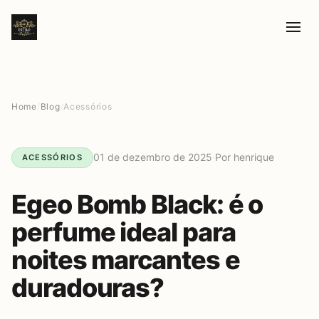
Home
/
Blog
/
Acessórios
01 de dezembro de 2025
·
Por henrique
ACESSÓRIOS
Egeo Bomb Black: é o
perfume ideal para
noites marcantes e
duradouras?