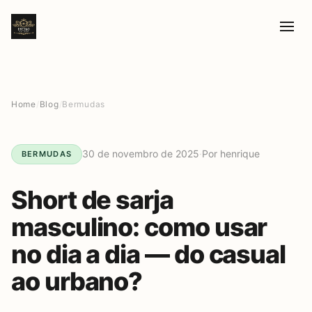
Home
/
Blog
/
Bermudas
30 de novembro de 2025
·
Por henrique
BERMUDAS
Short de sarja
masculino: como usar
no dia a dia — do casual
ao urbano?