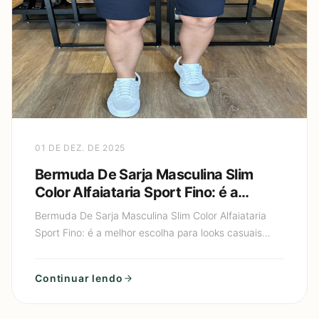
01 DE DEZ. DE 2025
Bermuda De Sarja Masculina Slim
Color Alfaiataria Sport Fino: é a
melhor escolha para looks casuais
Bermuda De Sarja Masculina Slim Color Alfaiataria
elegantes?
Sport Fino: é a melhor escolha para looks casuais
elegantes? Bermuda de Sarja, se você está em busca
do equilí
Continuar lendo