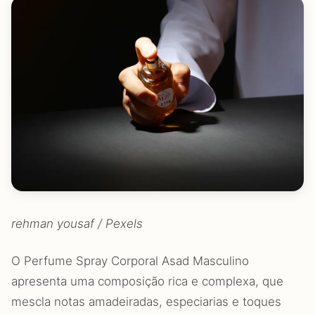
rehman yousaf / Pexels
O Perfume Spray Corporal Asad Masculino
apresenta uma composição rica e complexa, que
mescla notas amadeiradas, especiarias e toques