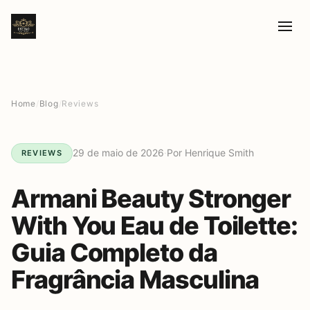
Home
/
Blog
/
Reviews
29 de maio de 2026
·
Por Henrique Smith
REVIEWS
Armani Beauty Stronger
With You Eau de Toilette:
Guia Completo da
Fragrância Masculina