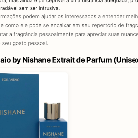
ora, mas ainda é perceptível a uma distância adequada, p
gradável sem ser intrusiva.
ormações podem ajudar os interessados a entender melh
o e como ele pode se encaixar em seu repertório de fra
tar a fragrância pessoalmente para apreciar suas nuance
 seu gosto pessoal.
aio by Nishane Extrait de Parfum (Unisex