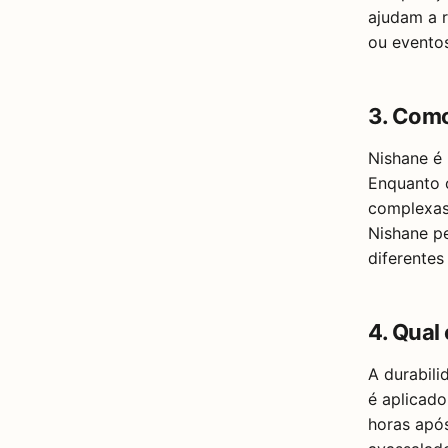
ajudam a r
ou eventos
3. Como
Nishane é
Enquanto 
complexas,
Nishane pe
diferentes
4. Qual
A durabili
é aplicado
horas após