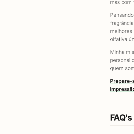
mas com t
Pensando 
fragrânci
melhores 
olfativa 
Minha mis
personali
quem som
Prepare-s
impressão
FAQ's