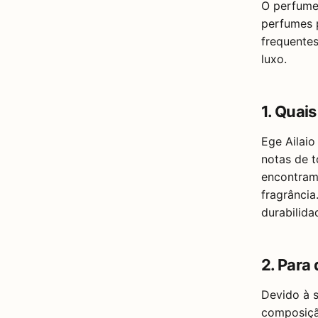
O perfume
perfumes 
frequente
luxo.
1. Quais
Ege Ailaio
notas de t
encontram
fragrânci
durabilida
2. Para
Devido à s
composiçã