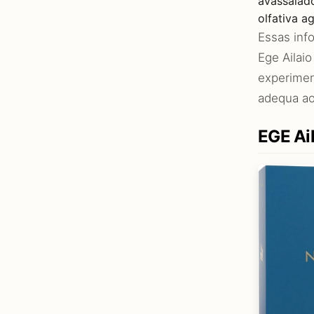
avassalad
olfativa a
Essas inf
Ege Ailai
experimen
adequa ao
EGE Ail