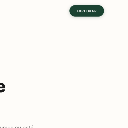
EXPLORAR
e
fumes ou está