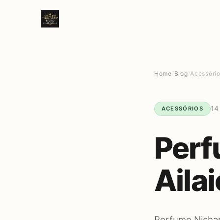
Home
/
Blog
/
Acessóri
14
ACESSÓRIOS
Perf
Aila
Perfume Nishan