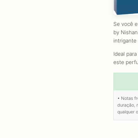
Se você e
by Nishan
intrigant
Ideal par
este perf
• Notas f
duração, m
qualquer 