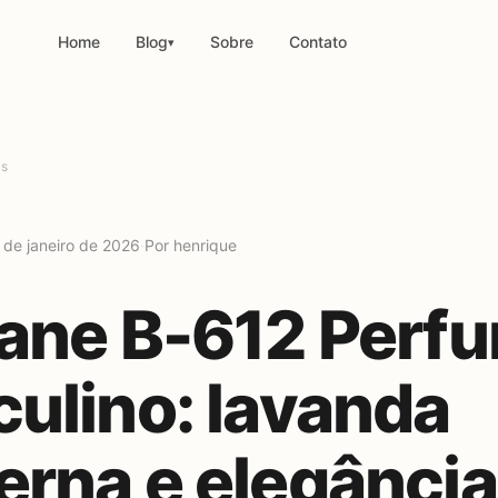
Home
Blog
Sobre
Contato
▾
os
 de janeiro de 2026
·
Por henrique
ane B-612 Perf
ulino: lavanda
rna e elegância