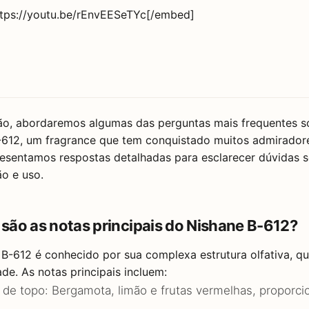
tps://youtu.be/rEnvEESeTYc[/embed]
ão, abordaremos algumas das perguntas mais frequentes s
-612, um fragrance que tem conquistado muitos admirador
resentamos respostas detalhadas para esclarecer dúvidas so
o e uso.
s são as notas principais do Nishane B-612?
B-612 é conhecido por sua complexa estrutura olfativa, q
de. As notas principais incluem:
 de topo: Bergamota, limão e frutas vermelhas, proporci