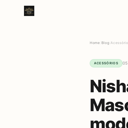
Home
/
Blog
/
Acessóri
05
ACESSÓRIOS
Nish
Masc
mode