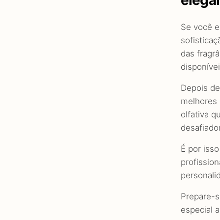
elegân
Se você e
sofistica
das fragr
disponíve
Depois de
melhores 
olfativa 
desafiado
É por iss
profission
personali
Prepare-s
especial 