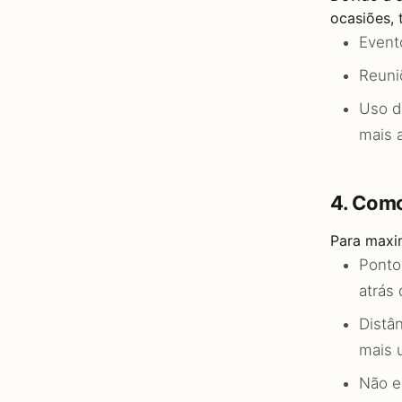
ocasiões, 
Event
Reuni
Uso d
mais 
4. Como
Para maxim
Ponto
atrás 
Distâ
mais 
Não e