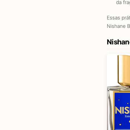
da fra
Essas prá
Nishane B
Nishane