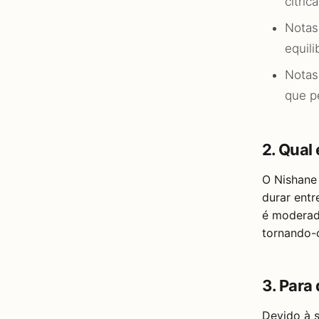
cítrica
Notas
equili
Notas
que p
2. Qual
O Nishane 
durar entr
é moderada
tornando-
3. Para
Devido à s