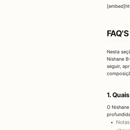
[embed]ht
FAQ'S
Nesta seç
Nishane B
seguir, ap
composiçã
1. Quai
O Nishane 
profundida
Notas