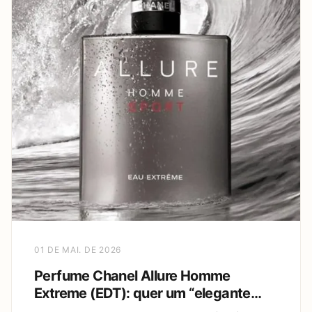
01 DE MAI. DE 2026
Perfume Chanel Allure Homme
Extreme (EDT): quer um “elegante
sem esforço” que combina com