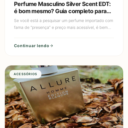
Perfume Masculino Silver Scent EDT:
é bom mesmo? Guia completo para
escolher e usar sem exagerar
Se você está a pesquisar um perfume importado com
fama de “presença” e preço mais acessível, é bem
provável que você tenha chegado ao Perfume
Masculino Silver S
Continuar lendo
ACESSÓRIOS