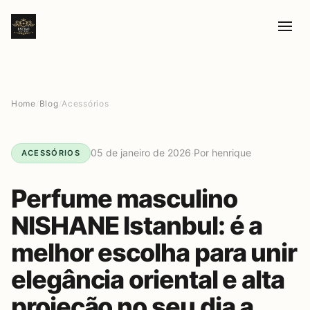
Home
/
Blog
/
Acessórios
05 de janeiro de 2026
·
Por henrique
ACESSÓRIOS
Perfume masculino
NISHANE Istanbul: é a
melhor escolha para unir
elegância oriental e alta
projeção no seu dia a