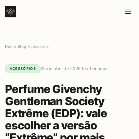
Home
/
Blog
/
Acessórios
25 de abril de 2026
·
Por henrique
ACESSÓRIOS
Perfume Givenchy
Gentleman Society
Extrême (EDP): vale
escolher a versão
“Extrême” por mais