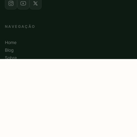
NAVEGAÇÃO
Home
Blog
Sobre
Contato
CATEGORIAS
Produtos Físicos
Reviews
Comparativos
Dicas