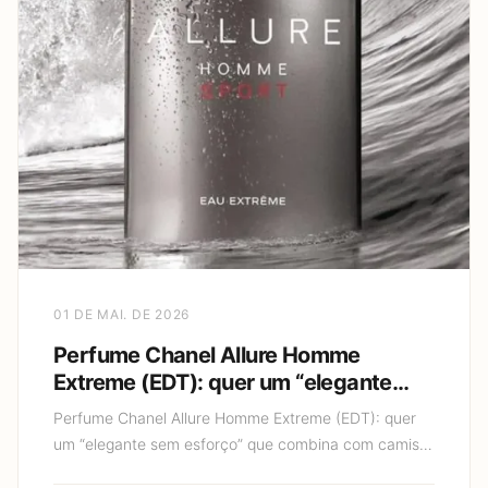
01 DE MAI. DE 2026
Perfume Chanel Allure Homme
Extreme (EDT): quer um “elegante
sem esforço” que combina com
Perfume Chanel Allure Homme Extreme (EDT): quer
camisa social e também com jeans?
um “elegante sem esforço” que combina com camisa
social e também com jeans? Se você está em busca