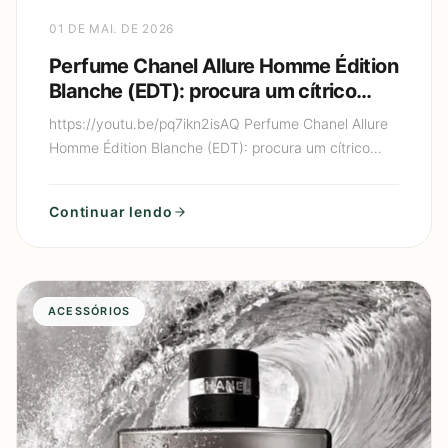
01 DE MAI. DE 2026
Perfume Chanel Allure Homme Édition
Blanche (EDT): procura um cítrico
cremoso de luxo (limão + baunilha)
https://youtu.be/pq7ikn2isAQ Perfume Chanel Allure
que parece “perfume de gente rica”?
Homme Édition Blanche (EDT): procura um cítrico
cremoso de luxo (limão + baunilha) que parece
“perfume de gen
Continuar lendo
ACESSÓRIOS