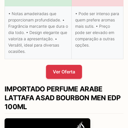
• Notas amadeiradas que
• Pode ser intenso para
proporcionam profundidade. •
quem prefere aromas
Fragrância marcante que dura o
mais sutis. • Preço
dia todo. • Design elegante que
pode ser elevado em
valoriza a apresentação. •
comparação a outras
Versátil, ideal para diversas
opções.
ocasiões.
Ver Oferta
IMPORTADO PERFUME ARABE
LATTAFA ASAD BOURBON MEN EDP
100ML