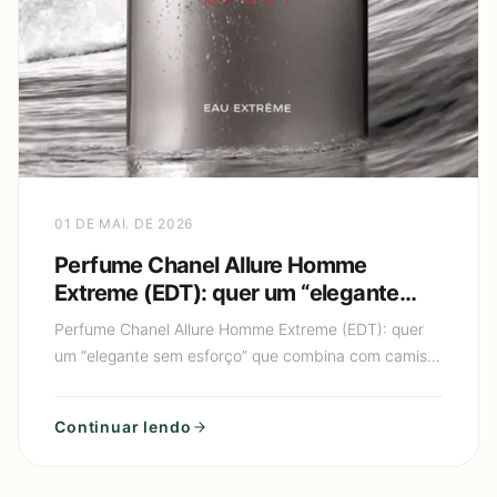
01 DE MAI. DE 2026
Perfume Chanel Allure Homme
Extreme (EDT): quer um “elegante
sem esforço” que combina com
Perfume Chanel Allure Homme Extreme (EDT): quer
camisa social e também com jeans?
um “elegante sem esforço” que combina com camisa
social e também com jeans? Se você está em busca
de um perfume
Continuar lendo