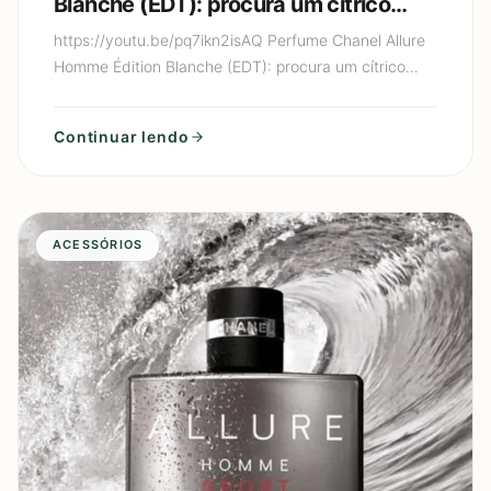
Blanche (EDT): procura um cítrico
cremoso de luxo (limão + baunilha)
https://youtu.be/pq7ikn2isAQ Perfume Chanel Allure
que parece “perfume de gente rica”?
Homme Édition Blanche (EDT): procura um cítrico
cremoso de luxo (limão + baunilha) que parece
“perfume de gen
Continuar lendo
ACESSÓRIOS