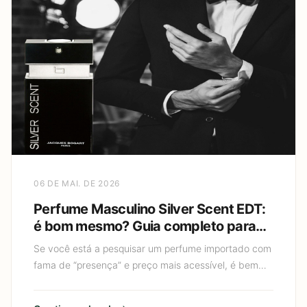
06 DE MAI. DE 2026
Perfume Masculino Silver Scent EDT:
é bom mesmo? Guia completo para
escolher e usar sem exagerar
Se você está a pesquisar um perfume importado com
fama de “presença” e preço mais acessível, é bem
provável que você tenha chegado ao Perfume
Masculino Silver S