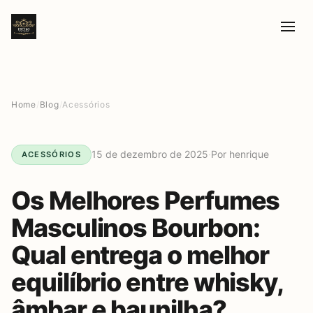
Home
/
Blog
/
Acessórios
15 de dezembro de 2025
·
Por henrique
ACESSÓRIOS
Os Melhores Perfumes
Masculinos Bourbon:
Qual entrega o melhor
equilíbrio entre whisky,
âmbar e baunilha?