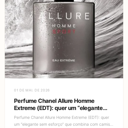
01 DE MAI. DE 2026
Perfume Chanel Allure Homme
Extreme (EDT): quer um “elegante
sem esforço” que combina com
Perfume Chanel Allure Homme Extreme (EDT): quer
camisa social e também com jeans?
um “elegante sem esforço” que combina com camisa