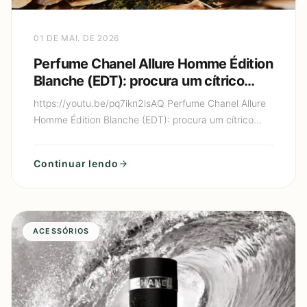
01 DE MAI. DE 2026
Perfume Chanel Allure Homme Édition
Blanche (EDT): procura um cítrico
cremoso de luxo (limão + baunilha)
https://youtu.be/pq7ikn2isAQ Perfume Chanel Allure
que parece “perfume de gente rica”?
Homme Édition Blanche (EDT): procura um cítrico
cremoso de luxo (limão + baunilha) que parece
“perfume de gen
Continuar lendo
ACESSÓRIOS