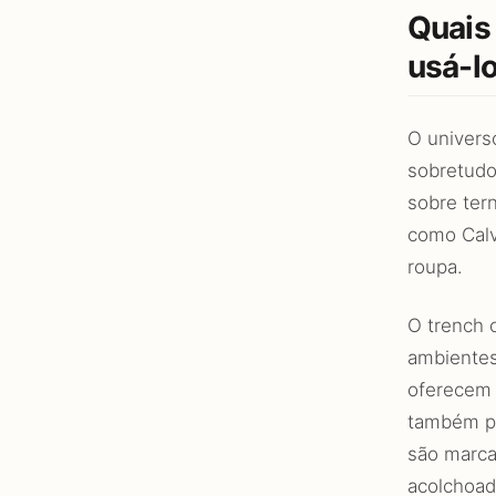
Quais
usá-l
O univers
sobretudo
sobre ter
como Calv
roupa.
O trench 
ambientes
oferecem 
também pod
são marca
acolchoad