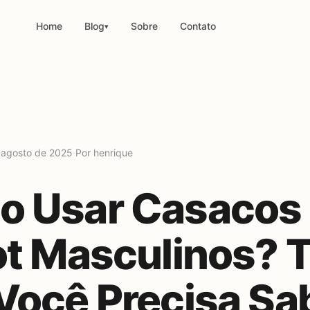
Home
Blog
Sobre
Contato
▾
 agosto de 2025
·
Por henrique
 Usar Casacos
ot Masculinos? 
Você Precisa Sa