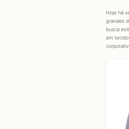
Hoje há v
grandes d
busca est
em tecido
corporati