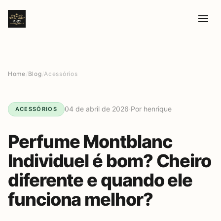
Home
/
Blog
/
Acessórios
04 de abril de 2026
·
Por henrique
ACESSÓRIOS
Perfume Montblanc
Individuel é bom? Cheiro
diferente e quando ele
funciona melhor?