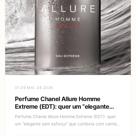
01 DE MAI. DE 2026
Perfume Chanel Allure Homme
Extreme (EDT): quer um “elegante
sem esforço” que combina com
Perfume Chanel Allure Homme Extreme (EDT): quer
camisa social e também com jeans?
um “elegante sem esforço” que combina com camisa
social e também com jeans? Se você está em busca