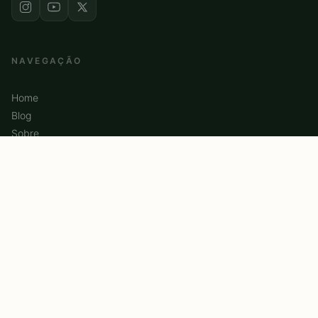
NAVEGAÇÃO
Home
Blog
Sobre
Contato
CATEGORIAS
Produtos Físicos
Reviews
Comparativos
Dicas