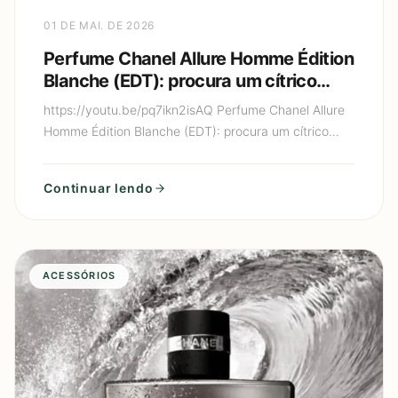
01 DE MAI. DE 2026
Perfume Chanel Allure Homme Édition
Blanche (EDT): procura um cítrico
cremoso de luxo (limão + baunilha)
https://youtu.be/pq7ikn2isAQ Perfume Chanel Allure
que parece “perfume de gente rica”?
Homme Édition Blanche (EDT): procura um cítrico
cremoso de luxo (limão + baunilha) que parece
“perfume de gen
Continuar lendo
ACESSÓRIOS