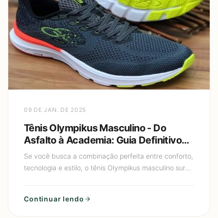
09 DE JAN. DE 2025
Tênis Olympikus Masculino - Do
Asfalto à Academia: Guia Definitivo
2025
Se você busca a combinação perfeita entre conforto,
tecnologia e estilo, o tênis Olympikus masculino surge
como uma opção versátil para diversas ocasiões.
Desde
Continuar lendo